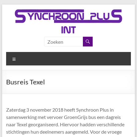
Ga
naar
de
inhoud
Synchroon
Digitaal
participeren.
Plus
Cursussen op
Menu
het gebied
van
computers,
Busreis Texel
taal en
budgetbeheer.
Zaterdag 3 november 2018 heeft Synchroon Plus in
samenwerking met vervoer GroenGrijs bus een dagreis
naar Texel georganiseerd. Hiervoor hadden verschillende
stichtingen hun deelnemers aangemeld. Voor de vroege